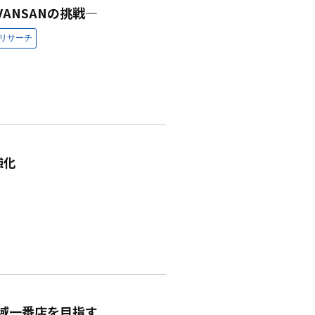
ANSANの挑戦―
強化
域一番店を目指す