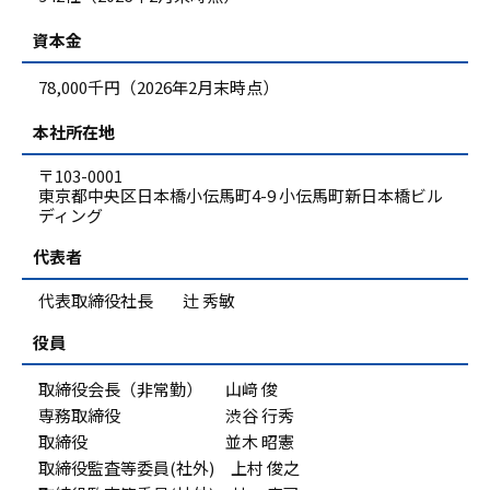
資本金
78,000千円（2026年2月末時点）
本社所在地
〒103-0001
東京都中央区日本橋小伝馬町4-9 小伝馬町新日本橋ビル
ディング
代表者
代表取締役社長 辻 秀敏
役員
取締役会長（非常勤） 山﨑 俊
専務取締役 渋谷 行秀
取締役 並木 昭憲
取締役監査等委員(社外) 上村 俊之