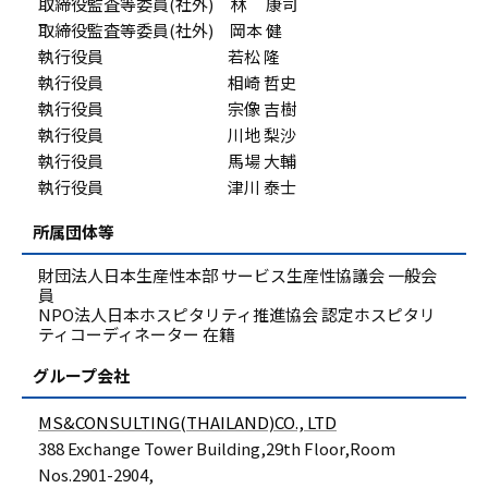
取締役監査等委員(社外) 林 康司
取締役監査等委員(社外) 岡本 健
執行役員 若松 隆
執行役員 相崎 哲史
執行役員 宗像 吉樹
執行役員 川地 梨沙
執行役員 馬場 大輔
執行役員 津川 泰士
所属団体等
財団法人日本生産性本部 サービス生産性協議会 一般会
員
NPO法人日本ホスピタリティ推進協会 認定ホスピタリ
ティコーディネーター 在籍
グループ会社
MS&CONSULTING(THAILAND)CO., LTD
388 Exchange Tower Building,29th Floor,Room
Nos.2901-2904,