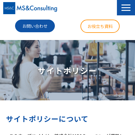
お問い合わせ
お役立ち資料
サービス
セミナー
サイトポリシー
導入事例
コラム
ニュース
企業情報
サイトポリシーについて