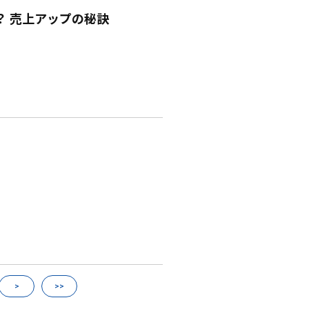
？ 売上アップの秘訣
>
>>