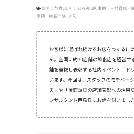
事例：飲食
事例：51-99店舗
事例：人材育成・
事例：顧客体験（CX）
お客様に選ばれ続けるお店をつくるに
ん。全国
に約70店舗
の飲食店を経営する
舗を選抜し表彰する社内イベント「ド
います。今回は、スタッフのモチベー
夫」や「覆面調査の店舗表彰への活用法
ンサルタント西島氏にお話を伺いまし