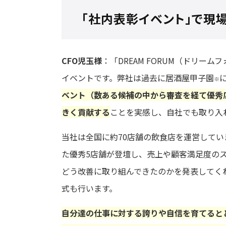
「社内表彰イベント」で現
CFO児玉様
：「DREAM FORUM（ドリ
イベントです。弊社は過去に居酒屋甲子園
※
ベント（数ある候補の中から審査を経て優秀
きく貢献する
ことを実感し、自社でも取り入
当社は全国に約70店舗の飲食店を運営して
た優秀5店舗が登壇し、売上や顧客満足度の
どう改善に取り組んできたのかを発表してく
式も行います。
自分達の仕事に対する誇りや自信を育てると