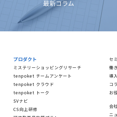
最新コラム
プロダクト
セ
ミステリーショッピングリサーチ
働
tenpoket チームアンケート
導
tenpoket クラウド
コ
tenpoket トーク
お
SVナビ
会
CS向上研修
ニ