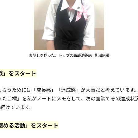
お話しを伺った、トップス西部池袋店 柳沼店長
談
」を
スタート
もらうためには「成長感」「達成感」が大事だと考えています。
った目標」を私がノートにメモをして、次の面談でその達成状
で続けています。
褒める
活動
」を
スタート