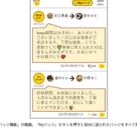
ーク「バッジ機能」の画面。「Myバッジ」ボタンを押すと自分に送られたバッジをすべ