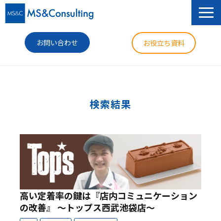
お問い合わせ
お役立ち資料
サービス
セミナー
検索結果
導入事例
コラム
ニュース
企業情報
高い定着率の鍵は『店内コミュニケーション
の改善』 ～トップス西武池袋店～