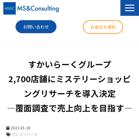
お問い合わせ
お役立ち資料
サービス
すかいらーくグループ

セミナー
2,700店舗にミステリーショッピ
導入事例
ングリサーチを導入決定

コラム
―覆面調査で売上向上を目指す―
ニュース
企業情報
2022-01-26
プレスリリース