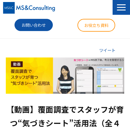
お問い合わせ
お役立ち資料
サービス
ツイート
セミナー
導入事例
コラム
ニュース
【動画】覆面調査でスタッフが育
企業情報
つ“気づきシート”活用法（全４