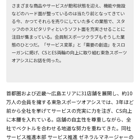
さまざまな商品やサービスが飽和状態を迎え、機能や施設
などのハード面が整っているのは当たり前となってきてい
る今、かつてそれらを売りにしていた多くの業態で、スタ
ッフのホスピタリティというソフト面を充実させることに
注目が集まっている。会員制スポーツクラブもそうした業
態のひとつだ。「サービス変革」と「需要の創造」をスロ
ーガンに掲げ、CSとES両輪の向上に取り組む東急スポーツ
オアシスにお話を伺った。
首都圏および近畿～広島エリアに31店舗を展開し、約10
万人の会員を擁する東急スポーツオアシスでは、3年ほど
前から全社を挙げてサービスの充実に力を注ぎ、CS向上
に本腰を入れている。店舗の自主性を尊重しながら、全
社でベクトルを合わせる地道な努力を重ねてきた。同社
サービス推進本部 サービス推進 ゼネラルマネージャーの