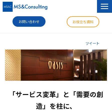
お問い合わせ
お役立ち資料
サービス
ツイート
セミナー
導入事例
コラム
ニュース
「サービス変革」と「需要の創
企業情報
造」を柱に、
