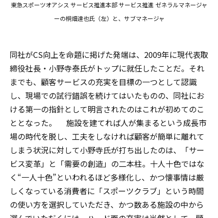
東急スポーツオアシス サービス推進本部 サービス推進 ゼネラルマネージャ
ーの桐畑達也氏（左）と、サブマネージャ
同社がCS向上を命題に掲げた発端は、2009年に現代表取
締役社長・小野寺泰氏がトップに就任したことだ。それ
までも、顧客サービスの充実を目標の一つとして認識
し、現場での試行錯誤を続けてはいたものの、同社にお
ける第一の指針として明言されたのはこれが初めてのこ
ととなった。 施設を建てれば人が集まるという成長市
場の時代を脱し、工夫をしなければ顧客が簡単に離れて
しまう状況に対して小野寺氏が打ち出したのは、「サー
ビス変革」と「需要の創造」の二本柱。十人十色ではな
く“一人十色”といわれるほど多様化し、かつ懐事情は厳
しくなっている消費者に「スポーツクラブ」という時間
の使い方を選択していただき、かつ数ある施設の中から
選んでいただくには、ハード面の充実は当然として、顧