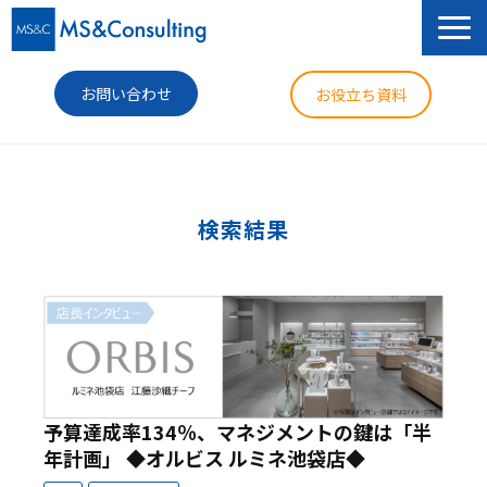
お問い合わせ
お役立ち資料
サービス
セミナー
検索結果
導入事例
コラム
ニュース
企業情報
予算達成率134％、マネジメントの鍵は「半
年計画」 ◆オルビス ルミネ池袋店◆