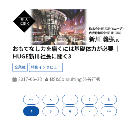
おもてなし力を磨くには基礎体力が必要 ｜
HUGE新川社長に聞く3
2017-06-28
MS&Consulting 渋谷行秀
<<
<
…
2
3
4
5
6
>
>>