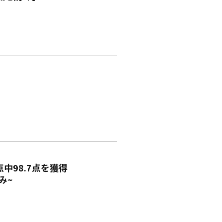
中98.7点を獲得
み~