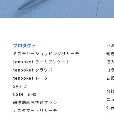
プロダクト
セ
ミステリーショッピングリサーチ
働
tenpoket チームアンケート
導
tenpoket クラウド
コ
tenpoket トーク
お
SVナビ
会
CS向上研修
ニ
研修動画見放題プラン
代
カスタマー・リサーチ