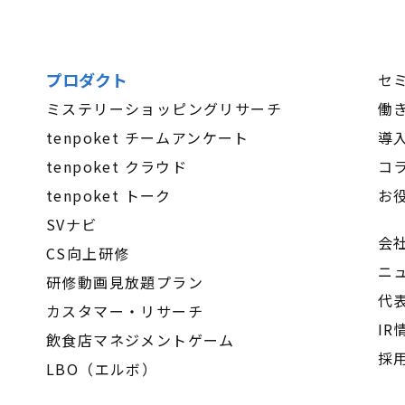
プロダクト
セ
ミステリーショッピングリサーチ
働
tenpoket チームアンケート
導
tenpoket クラウド
コ
tenpoket トーク
お
SVナビ
会
CS向上研修
ニ
研修動画見放題プラン
代
カスタマー・リサーチ
IR
飲食店マネジメントゲーム
採
LBO（エルボ）