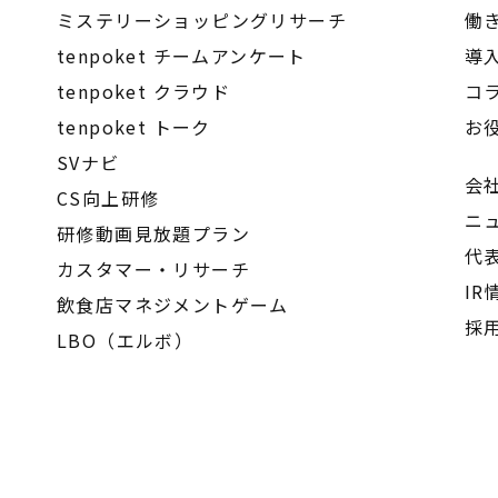
ミステリーショッピングリサーチ
働
tenpoket チームアンケート
導
tenpoket クラウド
コ
tenpoket トーク
お
SVナビ
会
CS向上研修
ニ
研修動画見放題プラン
代
カスタマー・リサーチ
IR
飲食店マネジメントゲーム
採
LBO（エルボ）