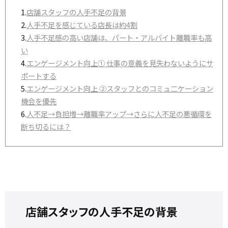
1.
店舗スタッフの人手不足の背景
2.
人手不足を感じている店長は約4割
3.
人手不足感の高い店舗は、パート・アルバイト離職率も高
い
4.
エンゲージメント向上① 仕事の意義を見失わないようにサ
ポートする
5.
エンゲージメント向上 ②スタッフとのコミュ二ケーション
機会を優先
6.
人不足→負担増→離職率アップ→さらに人不足の悪循環を
断ち切るには？
店舗スタッフの人手不足の背景