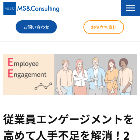
お問い合わせ
お役立ち資料
サービス
セミナー
導入事例
コラム
ニュース
従業員エンゲージメントを
企業情報
高めて人手不足を解消！2