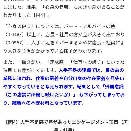
しました。結果、
「心身の健康」に大きな差が
あることが
わかりました【図4】。
「心身の健康」については、パート・アルバイトの差
（0.0483）以上に、店長・社員の方が差が大きく出ており
（0.0957）、人手不足をカバーするために店長・社員によ
り大きな負担がかかっている様子がわかります。
また、
「働きがい」「達成感」「仕事への誇り」といった
項目でも差
が出ています。
人手不足の組織では、目の前の
業務に追われ、仕事の意義や自分自身の存在意義を見失い
やすくなっていると考えられます。結果として「帰属意識
（この店舗に所属し続けたいか）」
も下がってしまってお
り、離職への不安材料となっています。
【図4】
人手
不足感で差があったエンゲージメント項目（店
長・社員）