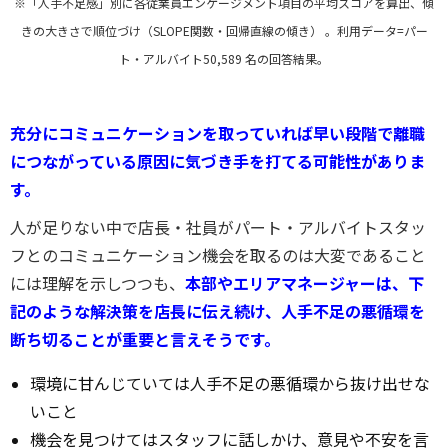
※「人手不足感」別に各従業員エンゲージメント項目の平均スコアを算出、傾
きの大きさで順位づけ（SLOPE関数・回帰直線の傾き） 。利用データ=パー
ト・アルバイト50,589 名の回答結果。
充分にコミュニケーションを取っていれば早い段階で離職
につながっている原因に気づき手を打てる可能性がありま
す。
人が
足りない中で店長・社員がパート・アルバイトスタッ
フとのコミュニケーション機会を取るのは大変であること
には理解を示しつつも、
本部やエリアマネージャーは、下
記のような解決策を店長に伝え続け、人手不足の悪循環を
断ち切ることが
重要と言えそうです。
環境に甘んじていては人手不足の悪循環から抜け出せな
いこと
機会を見つけてはスタッフに話しかけ、意見や不安を言