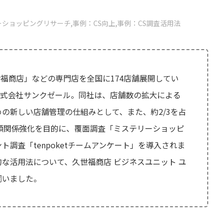
ーショッピングリサーチ
事例：CS向上
事例：CS調査活用法
「久世福商店」などの専門店を全国に174店舗展開してい
株式会社サンクゼール。同社は、店舗数の拡大による
の新しい店舗管理の仕組みとして、また、約2/3を占
頼関係強化を目的に、覆面調査「ミステリーショッピ
調査「tenpoketチームアンケート」を導入されま
な活用法について、久世福商店 ビジネスユニット ユ
伺いました。