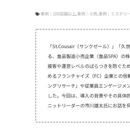
事例：100店舗以上
事例：小売
事例：ミステリ
「St.Cousair（サンクゼール）」
る、食品製造小売企業（食品SPA）の
接客や運営レベルのばらつきを防ぐため
めるフランチャイズ（FC）企業との信
ングリサーチ」や従業員エンゲージメント
した。今回は、導入の背景やその具体的
ニットリーダーの市川雄太氏にお話を