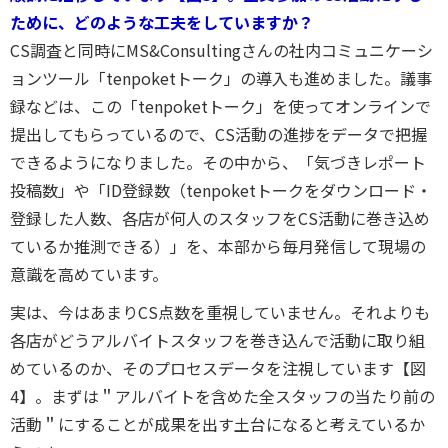
ために、どのような工夫をしていますか？
CS調査と同時にMS&Consultingさんの社内コミュニケーシ
ョンツール「tenpoketトーク」の導入も進めました。議事
録などは、この「tenpoketトーク」を使ってオンラインで
提出してもらっ
て
いるので、CS活動の進捗をデータで把握
できるようになりました。その中から、「気づきレポート
投稿数」や「ID登録数（tenpoketトークをダウンロード・
登録した人数、各店が何人のスタッフをCS活動に巻き込め
ているか推測できる）」を、本部から毎月発信して現場の
意識を高めています。
実は、今はあまりCS点数を重視していません。それよりも
各店がどうアルバイトスタッフを巻き込んで活動に取り組
めているのか、そのプロセスデータを注視しています【図
4】。まずは＂アルバイトを含めた全スタッフの当たり前の
活動＂にすることが成果を出す土台になると考えているか