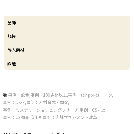
業種
規模
導入商材
課題
事例：飲食
事例：100店舗以上
事例：tenpoketトーク
事例：DX化
事例：人材育成・開発
事例：ミステリーショッピングリサーチ
事例：CS向上
事例：CS調査活用法
事例：店舗マネジメント改革