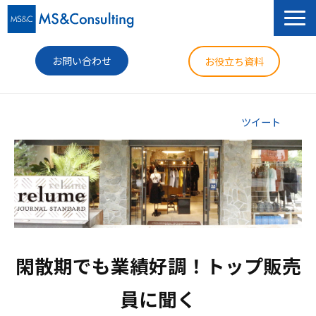
お問い合わせ
お役立ち資料
サービス
ツイート
セミナー
導入事例
コラム
ニュース
閑散期でも業績好調！トップ販売
企業情報
員に聞く
