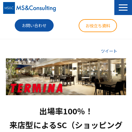
お問い合わせ
お役立ち資料
サービス
ツイート
セミナー
導入事例
コラム
ニュース
出場率100％！

企業情報
来店型によるSC（ショッピング