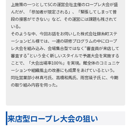
上施策の一つとしてSCの運営会社主催のロープレ大会が盛
んだが、「参加者が限定される」、「緊張してしまって普
段の接客ができない」など、その運営には課題も残されて
いる。
そのような中、今回お話をお伺いした株式会社錦糸町ステ
ーションビル様では、一連の研修プログラムの中にロープ
レ大会を組み込み、会場集合型ではなく“審査員が来店して
審査する”という全く新しいスタイルで予選大会を実施する
ことで、「大会出場率100％」を実現。館全体のコミュニケ
ーションや組織風土の改善にも成果をあげているという。
同社営業部小林真弓氏、高橋和馬氏、雨宮瑛子氏 に、今期
の取り組み内容を伺った。
来店型ロープレ大会の狙い