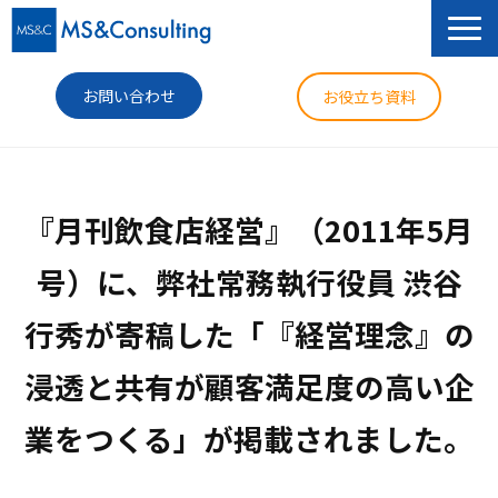
お問い合わせ
お役立ち資料
サービス
『月刊飲食店経営』（2011年5月
セミナー
号）に、弊社常務執行役員 渋谷
導入事例
行秀が寄稿した「『経営理念』の
コラム
浸透と共有が顧客満足度の高い企
ニュース
企業情報
業をつくる」が掲載されました。