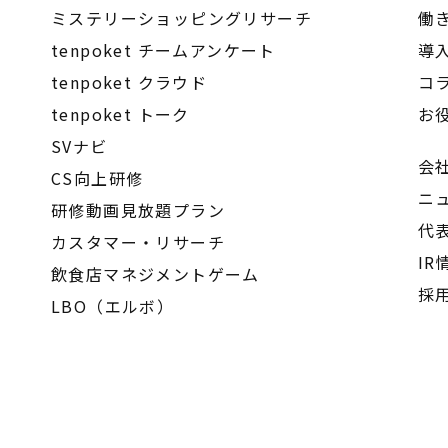
ミステリーショッピングリサーチ
働
tenpoket チームアンケート
導
tenpoket クラウド
コ
tenpoket トーク
お
SVナビ
会
CS向上研修
ニ
研修動画見放題プラン
代
カスタマー・リサーチ
IR
飲食店マネジメントゲーム
採
LBO（エルボ）