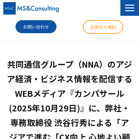
お問い合わせ
お役立ち資料
サービス
共同通信グループ（NNA）のアジ
セミナー
ア経済・ビジネス情報を配信する
導入事例
WEBメディア『カンパサール
コラム
(2025年10月29日)』に、弊社・
ニュース
企業情報
専務取締役 渋谷行秀による「ア
ジアで進む「CX向上 心地よい顧