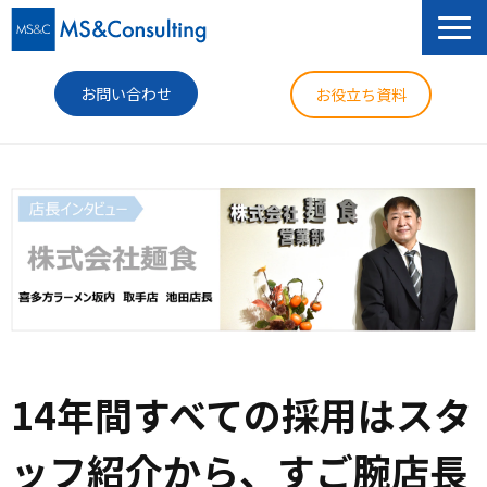
お問い合わせ
お役立ち資料
サービス
セミナー
導入事例
コラム
ニュース
14年間すべての採用はスタ
企業情報
ッフ紹介から、すご腕店長