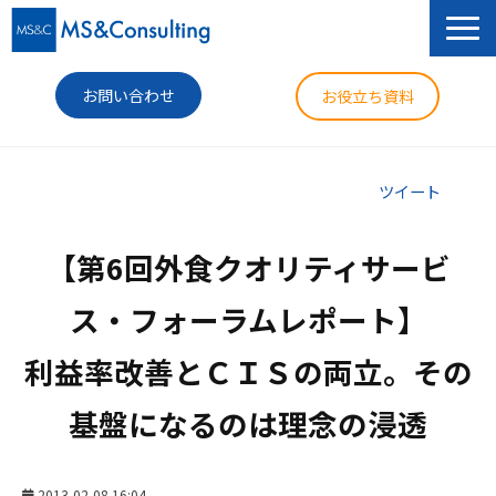
お問い合わせ
お役立ち資料
サービス
ツイート
セミナー
【第6回外食クオリティサービ
導入事例
ス・フォーラムレポート】

コラム
利益率改善とＣＩＳの両立。その
ニュース
基盤になるのは理念の浸透
企業情報
2013-02-08 16:04