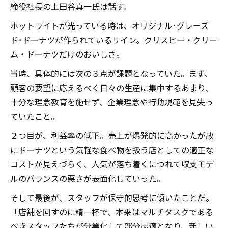
締役社長の上田谷真一氏は話す。
ホットライトが光っている時は、オリジナル･グレーズ
ド･ドーナツが作られているサイン。クリスピー・クリー
ム・ドーナツだけのおいしさ。
当時、具体的には次の３点が課題となっていた。まず、
顧客の要望に応えるべく日々の生産に集中するあまり、
十分な理念教育を施せず、企業理念や行動規範を見失っ
ていたこと。
２つ目が、利益率の低下。売上が爆発的に高かったが故
にドーナツという気軽な食べ物を扱う店としての適正な
コストが見えづらく、人気が落ち着くにつれて収支モデ
ルのバランスの悪さが表面化していった。
そして最後が、スタッフが保守的思考に傾いたことだ。
「店舗を回すのに精一杯で、本来はマルチタスクである
べきスタッフたちが分業化して部分最適となり、新しい