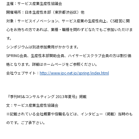
主催：サービス産業生産性協議会
開催場所：日本生産性本部（東京都渋谷区）他
対象：サービスイノベーション、サービス産業の生産性向上、CS経営に関
心をお持ちの方であれば、業種・職種を問わずどなたでもご参加いただけま
す。
シンポジウムは別途参加費用がかかります。
SPRING会員、生産性本部賛助会員、ハイサービスクラブ会員の方は割引価
格となります。詳細はホームページをご参照ください。
会社ウェブサイト：
http://www.jpc-net.jp/spring/index.html
『季刊MS&コンサルティング 2013年夏号』掲載
文：サービス産業生産性協議会
※記載されている会社概要や役職名などは、インタビュー（掲載）当時のも
のです。ご了承下さい。