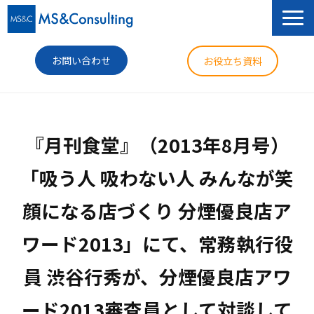
お問い合わせ
お役立ち資料
サービス
『月刊食堂』（2013年8月号）
セミナー
「吸う人 吸わない人 みんなが笑
導入事例
顔になる店づくり 分煙優良店ア
コラム
ワード2013」にて、常務執行役
ニュース
企業情報
員 渋谷行秀が、分煙優良店アワ
ード2013審査員として対談して