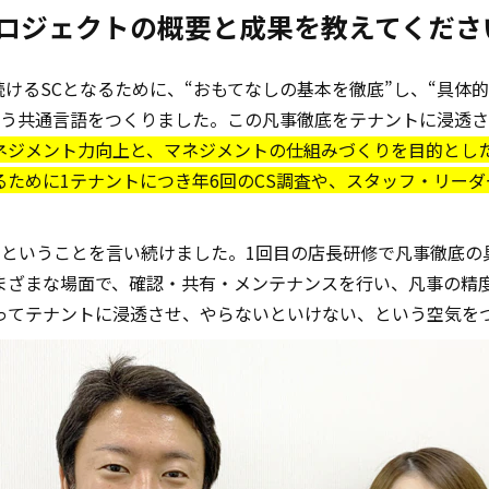
たプロジェクトの概要と成果を教えてくださ
れ続けるSCとなるために、“おもてなしの基本を徹底”し、“具体
共通言語をつくりました。この凡事徹底をテナントに浸透させるため
ネジメント力向上と、マネジメントの仕組みづくりを目的とした
るために1テナントにつき年6回のCS調査や、スタッフ・リー
？ということを言い続けました。1回目の店長研修で凡事徹底の
まざまな場面で、確認・共有・メンテナンスを行い、凡事の精
ってテナントに浸透させ、やらないといけない、という空気を