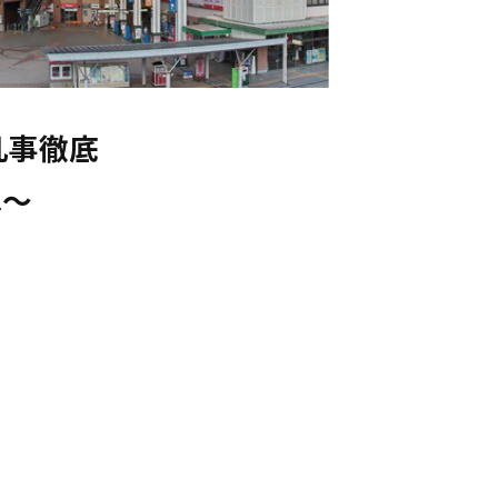
事徹底

は～