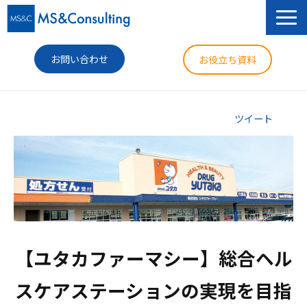
お問い合わせ
お役立ち資料
サービス
ツイート
セミナー
導入事例
コラム
ニュース
【ユタカファーマシー】総合ヘル
企業情報
スケアステーションの実現を目指