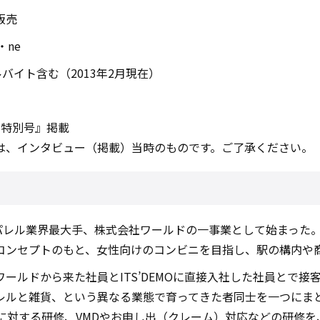
販売
・ne
バイト含む（2013年2月現在）
 特別号』掲載
は、インタビュー（掲載）当時のものです。ご了承ください。
前、アパレル業界最大手、株式会社ワールドの一事業として始まっ
コンセプトのもと、女性向けのコンビニを目指し、駅の構内や
ールドから来た社員とITS’DEMOに直接入社した社員とで
レルと雑貨、という異なる業態で育ってきた者同士を一つにま
対する研修、VMDやお申し出（クレーム）対応などの研修を、ワ