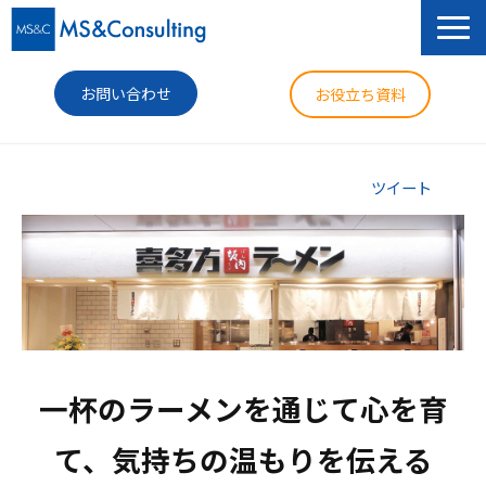
お問い合わせ
お役立ち資料
サービス
ツイート
セミナー
導入事例
コラム
ニュース
一杯のラーメンを通じて心を育
企業情報
て、気持ちの温もりを伝える