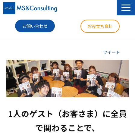
お問い合わせ
お役立ち資料
サービス
ツイート
セミナー
導入事例
コラム
ニュース
1人のゲスト（お客さま）に全員
企業情報
で関わることで、
