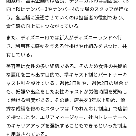
削減PJ、営業企画PJは店長、テクニカルPJは副店長、CS
向上PJはナンバー3やナンバー4の立場のスタッフが行な
う。各店舗に浸透させていくのは担当者の役割であり、
責任感の向上にもつながっている。
また、ディズニーPJでは新人がディズニーランドへ行
き、利用客に感動を与える仕掛けや仕組みを見つけ、共
有している。
美容室は女性の多い組織である。そのため女性の長期的
な雇用を生み出す目的で、準キャスト制とパートナーキ
ャスト制を設けている。週休3日制や、週休2日の場合で
も、妊娠や出産をした女性キャストが労働時間を短縮し
て働ける制度がある。その他、店長を3年以上勤め、優
秀な成績を修めたスタッフは「のれんわけ制度」で店舗
を持つことや、エリアマネージャー、社内トレーナーへ
のキャリアアップを選択することもできるといった制度
も用意されている。