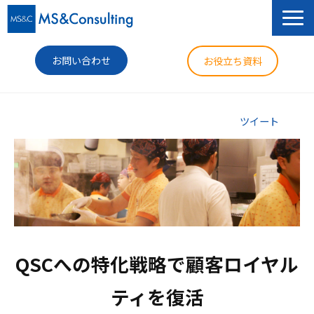
お問い合わせ
お役立ち資料
サービス
ツイート
セミナー
導入事例
コラム
ニュース
QSCへの特化戦略で顧客ロイヤル
企業情報
ティを復活