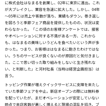
に株式会社はなまるを創業し、02年に東京に進出。これ
が大ブレイクし、業容を急速に拡大した。しかし、04年
～05年には売上や客数が落ち、業績もダウン。巻き返し
を図ろうと季節フェア商品を提供したものの、状況は変
わらなかった。「この頃のお客様アンケートでは、接客
やオペレーションに対する不満がある一方、これから
も、はなまるの美味しいうどんを食べたいという声が多
かった。つまり、お客様ははなまるに飽きたわけではな
い。うちのサービスが良くないのが原因だと気付きまし
た。ここで思い切った取り組みをしないと生き残れな
い、と判断した」と河村社長（当時は経営企画担当）は
言う。
トッピング作業が増えクイックサービスに支障を来たし
ていた季節フェアを中止。新店オープンの際には無料券
を配っていたが、まだオペレーションが安定していない
時点で来店客数が著しく増えると現場の混乱を招き、ブ