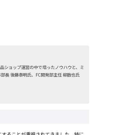
品ショップ運営の中で培ったノウハウと、ミ
長 後藤泰明氏、FC開発部主任 柳数也氏
にすることが重視されてきました。特に、