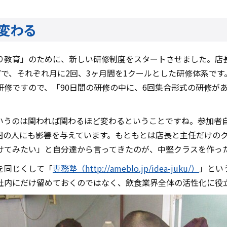
変わる
り教育」のために、新しい研修制度をスタートさせました。店
プで、それぞれ月に2回、3ヶ月間を1クールとした研修体系で
研修ですので、「90日間の研修の中に、6回集合形式の研修が
いうのは関われば関わるほど変わるということですね。参加者
囲の人にも影響を与えています。もともとは店長と主任だけの
けてみたい」と自分達から言ってきたのが、中堅クラスを作っ
を同じくして「
専務塾（http://ameblo.jp/idea-juku/）
」とい
社内にだけ留めておくのではなく、飲食業界全体の活性化に役