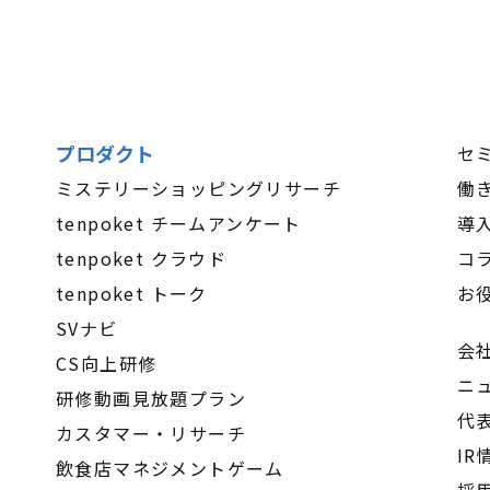
プロダクト
セ
ミステリーショッピングリサーチ
働
tenpoket チームアンケート
導
tenpoket クラウド
コ
tenpoket トーク
お
SVナビ
会
CS向上研修
ニ
研修動画見放題プラン
代
カスタマー・リサーチ
IR
飲食店マネジメントゲーム