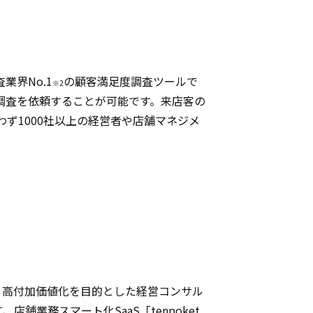
界No.1
の顧客満足度調査ツールで
※2
調査を依頼することが可能です。来店客の
ず1000社以上の経営者や店舗マネジメ
質化・高付加価値化を目的とした経営コンサル
業務スマート化SaaS「tenpoket