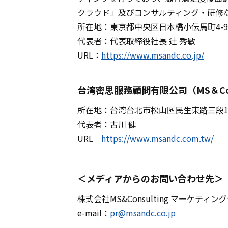
クラウド」及びコンサルティング・研修
所在地：東京都中央区日本橋小伝馬町4-
代表者：代表取締役社長 辻 秀敏
URL：
https://www.msandc.co.jp/
台湾密思服務顧問有限公司（MS＆Consult
所在地：台湾台北市松山區民生東路三段156
代表者：古川 健
URL
https://www.msandc.com.tw/
＜メディアからのお問い合わせ先＞
株式会社MS&Consulting マーケティ
e-mail：
pr@msandc.co.jp