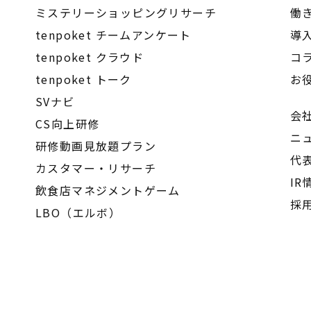
ミステリーショッピングリサーチ
働
tenpoket チームアンケート
導
tenpoket クラウド
コ
tenpoket トーク
お
SVナビ
会
CS向上研修
ニ
研修動画見放題プラン
代
カスタマー・リサーチ
IR
飲食店マネジメントゲーム
採
LBO（エルボ）