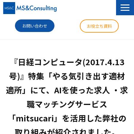
お問い合わせ
お役立ち資料
サービス
『日経コンピュータ(2017.4.13
セミナー
号)』特集「やる気引き出す適材
導入事例
適所」にて、AIを使った求人 ・求
コラム
職マッチングサービス
ニュース
企業情報
「mitsucari」を活用した弊社の
取り組みが紹介されました。