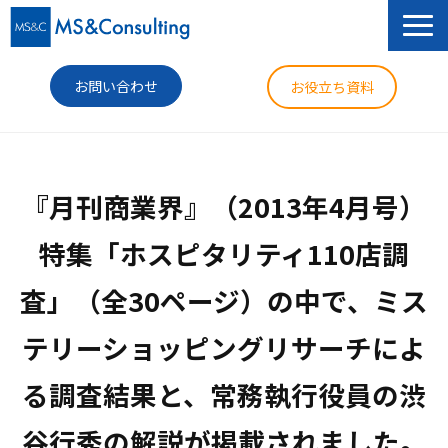
お問い合わせ
お役立ち資料
サービス
『月刊商業界』（2013年4月号）
セミナー
特集「ホスピタリティ110店調
導入事例
査」（全30ページ）の中で、ミス
コラム
テリーショッピングリサーチによ
ニュース
企業情報
る調査結果と、常務執行役員の渋
谷行秀の解説が掲載されました。