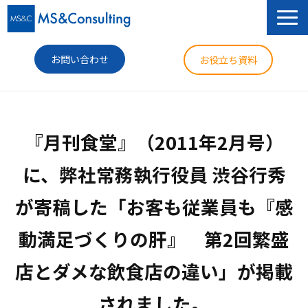
お問い合わせ
お役立ち資料
サービス
『月刊食堂』（2011年2月号）
セミナー
に、弊社常務執行役員 渋谷行秀
導入事例
が寄稿した「お客も従業員も『感
コラム
動満足づくりの肝』　第2回繁盛
ニュース
企業情報
店とダメな飲食店の違い」が掲載
されました。