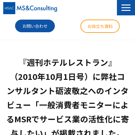
お問い合わせ
お役立ち資料
サービス
『週刊ホテルレストラン』
セミナー
（2010年10月1日号）に弊社コ
導入事例
ンサルタント砺波敬之へのインタ
コラム
ビュー「一般消費者モニターによ
ニュース
企業情報
るMSRでサービス業の活性化に寄
与したい」が掲載されました。