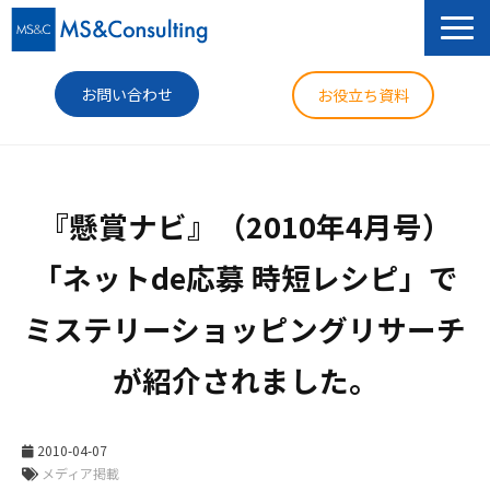
お問い合わせ
お役立ち資料
サービス
『懸賞ナビ』（2010年4月号）
セミナー
「ネットde応募 時短レシピ」で
導入事例
ミステリーショッピングリサーチ
コラム
が紹介されました。
ニュース
企業情報
2010-04-07
メディア掲載