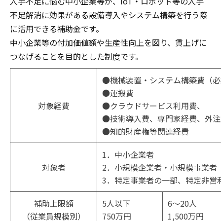
人手不足に悩む中小企業等が、IoT・ロボット等の人手
不足解消に効果がある設備導入やシステム構築を行う際
に活用できる補助金です。
中小企業等の付加価値額や生産性向上を図り、賃上げに
つなげることを目的とした制度です。
●機械装置・システム構築費（必
●運搬費
対象経費
●クラウドサービス利用費、
●技術導入費、専門家経費、外注
●知的財産権等関連経費
1．中小企業者
対象者
2．小規模企業者・小規模事業者
3．特定事業者の一部、特定非営
補助上限額
5人以下
6〜20人
（従業員規模別）
750万円
1,500万円