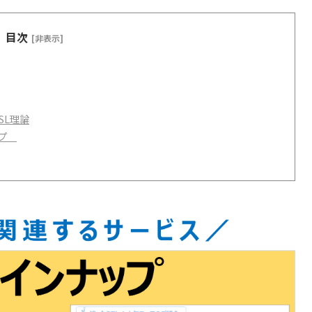
目次
[非表示]
SL理論
ップ