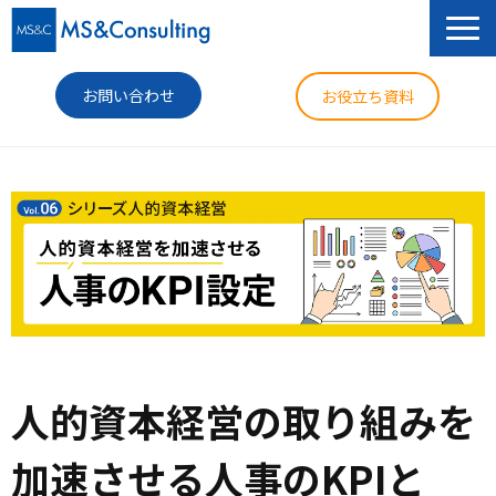
お問い合わせ
お役立ち資料
サービス
セミナー
導入事例
コラム
ニュース
人的資本経営の取り組みを
企業情報
加速させる人事のKPIと