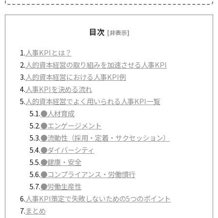
目次
[非表示]
1.
人事KPIとは？
2.
人的資本経営の取り組みを加速させる人事KPI
3.
人的資本経営における人事KPI例
4.
人事KPIを決める流れ
5.
人的資本経営でよく用いられる人事KPI一覧
5.1.
●人材育成
5.2.
●エンゲージメント
5.3.
●流動性（採用・定着・サクセッション）
5.4.
●ダイバーシティ
5.5.
●健康・安全
5.6.
●コンプライアンス・労働慣行
5.7.
●労働生産性
6.
人事KPI策定で失敗しないための5つのポイント
7.
まとめ