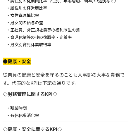
・属性別の従業員比率（性別、年齢層別、新卒/中途別など）
・属性別の経営層比率
・女性管理職比率
・男女間の給与の差
・正社員、非正規社員等の福利厚生の差
・育児休業等の後の復職率・定着率
・男女別育児休業取得率
●健康・安全
従業員の健康と安全を守るのことも人事部の大事な責務で
す。代表的なKPIは下記の通りです。
◇労務管理に関するKPI◇
・残業時間
・有休休暇消化率
◇健康・安全に関するKPI◇