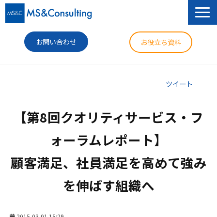
お問い合わせ
お役立ち資料
サービス
ツイート
セミナー
【第8回クオリティサービス・フ
導入事例
ォーラムレポート】

コラム
顧客満足、社員満足を高めて強み
ニュース
を伸ばす組織へ
企業情報
2015-03-01 15:29