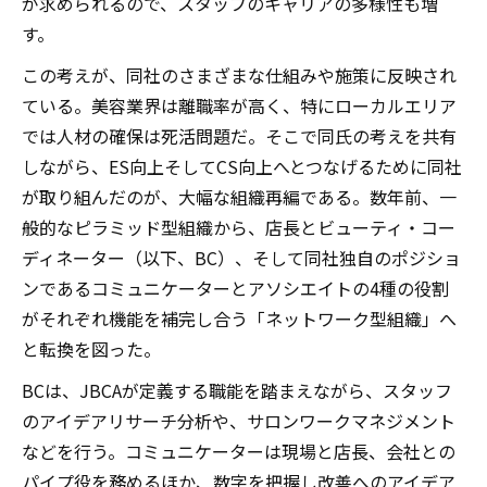
が求められるので、スタッフのキャリアの多様性も増
す。
この考えが、同社のさまざまな仕組みや施策に反映され
ている。美容業界は離職率が高く、特にローカルエリア
では人材の確保は死活問題だ。そこで同氏の考えを共有
しながら、ES向上そしてCS向上へとつなげるために同社
が取り組んだのが、大幅な組織再編である。数年前、一
般的なピラミッド型組織から、店長とビューティ・コー
ディネーター（以下、BC）、そして同社独自のポジショ
ンであるコミュニケーターとアソシエイトの4種の役割
がそれぞれ機能を補完し合う「ネットワーク型組織」へ
と転換を図った。
BCは、JBCAが定義する職能を踏まえながら、スタッフ
のアイデアリサーチ分析や、サロンワークマネジメント
などを行う。コミュニケーターは現場と店長、会社との
パイプ役を務めるほか、数字を把握し改善へのアイデア