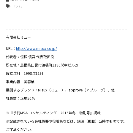
コラム
有限会社ミュー
URL：
http://www.mieux-co.jp/
代表者：恒松 慎吾 代表取締役
所在地：島根県出雲市渡橋町1186栄幸ビル2F
設立年月：1998年11月
事業内容：美容業
展開するブランド：Mieux（ミュー）、approve（アプルーヴ）、他
社員数：正規50名
※『季刊MS＆コンサルティング 2015年冬 特別号』掲載
※記載されている会社概要や役職名などは、講演（掲載）当時のものです。
ご了承ください。