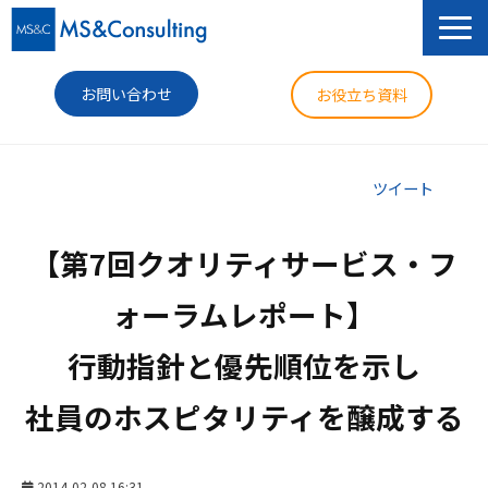
お問い合わせ
お役立ち資料
サービス
ツイート
セミナー
【第7回クオリティサービス・フ
導入事例
ォーラムレポート】

コラム
行動指針と優先順位を示し

ニュース
社員のホスピタリティを醸成する
企業情報
2014-02-08 16:31