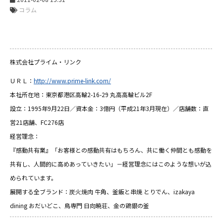
コラム
株式会社プライム・リンク
ＵＲＬ：
http://www.prime-link.com/
本社所在地：東京都港区高輪2-16-29 丸高高輪ビル2F
設立：1995年9月22日／資本金：3億円（平成21年3月現在）／店舗数：直
営21店舗、FC276店
経営理念：
『感動共有業』「お客様との感動共有はもちろん、共に働く仲間とも感動を
共有し、人間的に高めあっていきたい」－経営理念にはこのような想いが込
められています。
展開する全ブランド：炭火焼肉 牛角、釜飯と串焼 とりでん、izakaya
dining おだいどこ、鳥専門 日向暁荘、金の鶏銀の釜