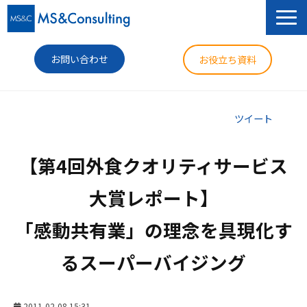
お問い合わせ
お役立ち資料
サービス
ツイート
セミナー
【第4回外食クオリティサービス
導入事例
大賞レポート】

コラム
「感動共有業」の理念を具現化す
ニュース
るスーパーバイジング
企業情報
2011-02-08 15:31