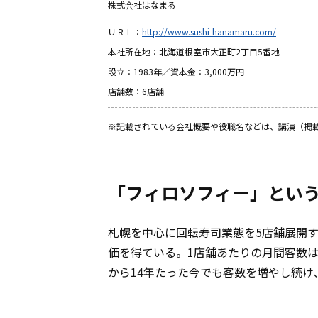
株式会社はなまる
ＵＲＬ：
http://www.sushi-hanamaru.com/
本社所在地：北海道根室市大正町2丁目5番地
設立：1983年／資本金：3,000万円
店舗数：6店舗
※記載されている会社概要や役職名などは、講演（掲
「フィロソフィー」とい
札幌を中心に回転寿司業態を5店舗展開
価を得ている。1店舗あたりの月間客数
から14年たった今でも客数を増やし続け