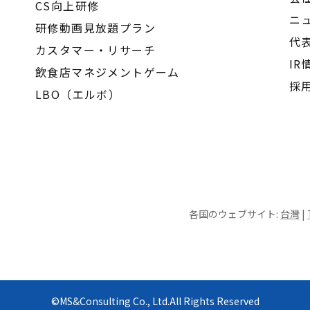
CS向上研修
ニ
研修動画見放題プラン
代
カスタマー・リサーチ
IR
飲食店マネジメントゲーム
採
LBO（エルボ）
各国のウェブサイト:
台灣
|
©MS&Consulting Co., Ltd.All Rights Reserved