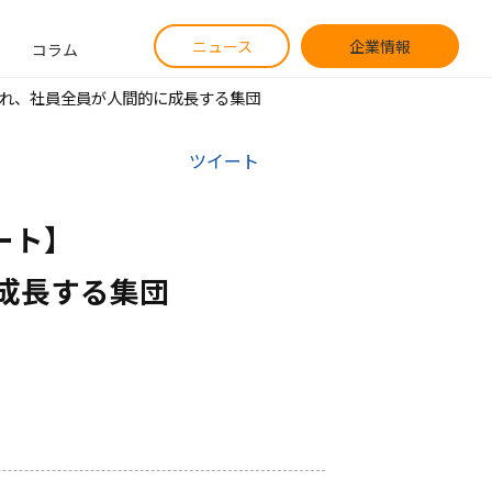
ニュース
企業情報
コラム
され、社員全員が人間的に成長する集団
ツイート
ト】

成長する集団