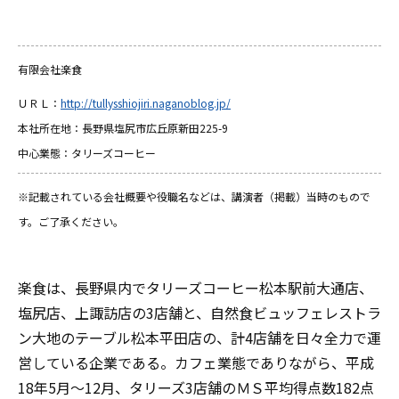
有限会社楽食
ＵＲＬ：
http://tullysshiojiri.naganoblog.jp/
本社所在地：長野県塩尻市広丘原新田225-9
中心業態：タリーズコーヒー
※記載されている会社概要や役職名などは、講演者（掲載）当時のもので
す。ご了承ください。
楽食は、長野県内でタリーズコーヒー松本駅前大通店、
塩尻店、上諏訪店の3店舗と、自然食ビュッフェレストラ
ン大地のテーブル松本平田店の、計4店舗を日々全力で運
営している企業である。カフェ業態でありながら、平成
18年5月～12月、タリーズ3店舗のＭＳ平均得点数182点